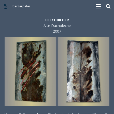
bergerpeter
BLECHBILDER
Alte Dachbleche
2007