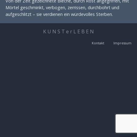
Von der Zeit gezeichnete Bleche, durch Rost angegriffen, mit
Mörtel geschminkt, verbogen, zerrissen, durchbohrt und
aufgeschlitzt – sie verdienen ein würdevolles Sterben.
K U N S T e r L E B E N
Kontakt
Impressum